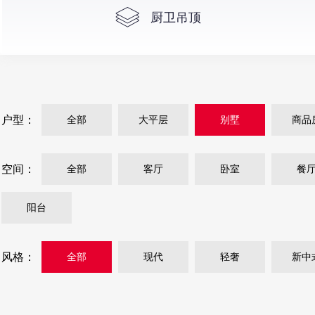
厨卫吊顶
户型：
全部
大平层
别墅
商品
空间：
全部
客厅
卧室
餐
阳台
风格：
全部
现代
轻奢
新中