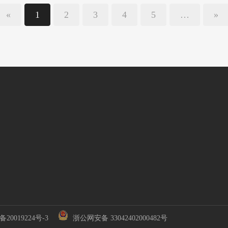
«
1
2
3
4
5
…
»
备20019224号-3
浙公网安备 33042402000482号