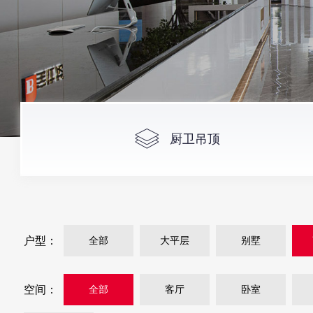
厨卫吊顶
户型：
全部
大平层
别墅
空间：
全部
客厅
卧室