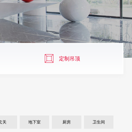
定制吊顶
玄关
地下室
厨房
卫生间