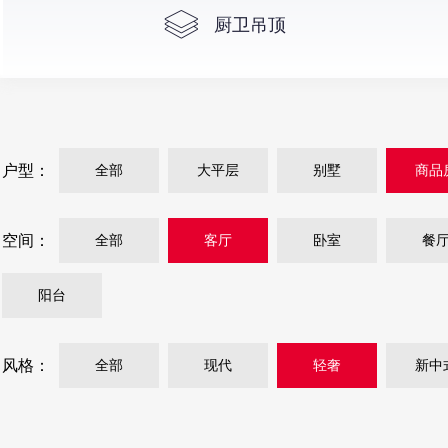
厨卫吊顶
户型：
全部
大平层
别墅
商品
空间：
全部
客厅
卧室
餐
阳台
风格：
全部
现代
轻奢
新中